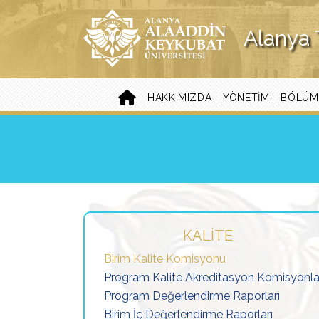
Alanya 
HAKKIMIZDA
YÖNETIM
BÖLÜM
KALITE
Birim Kalite Komisyonu
Program Kalite Akreditasyon Komisyonla
Program Değerlendirme Raporları
Birim İç Değerlendirme Raporları