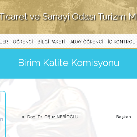
Ticaret ve Sanayi Odası Turizm 
LER
ÖĞRENCİ
BILGI PAKETI
ADAY ÖĞRENCI
İÇ KONTROL
Birim Kalite Komisyonu
Doç. Dr. Oğuz NEBİOĞLU Başkan
rı