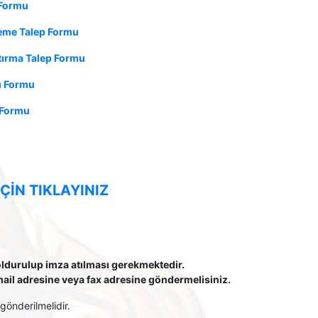
 Formu
leme Talep Formu
tırma Talep Formu
u Formu
p Formu
ÇIN TIKLAYINIZ
doldurulup imza atılması gerekmektedir.
ail adresine veya fax adresine göndermelisiniz.
gönderilmelidir.