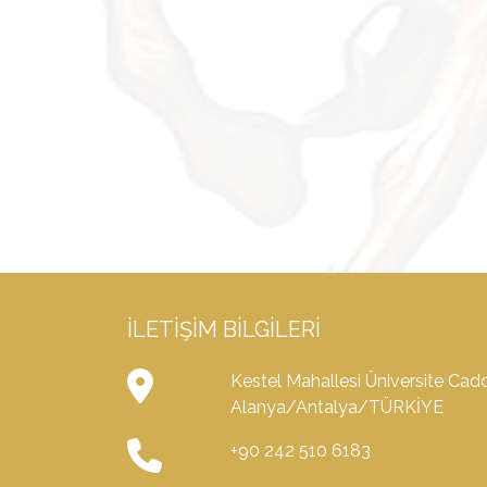
İLETIŞIM BILGILERI
Kestel Mahallesi Üniversite Cad
Alanya/Antalya/TÜRKİYE
+90 242 510 6183