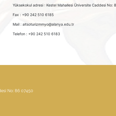
Yüksekokul adresi : Kestel Mahallesi Üniversite Caddesi No
Fax : +90 242 510 6185
Mail : altsoturizmmyo@alanya.edu.tr
Telefon : +90 242 510 6183
desi No: 86 07450