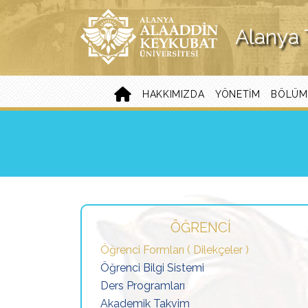
Alanya 
HAKKIMIZDA
YÖNETIM
BÖLÜM
ÖĞRENCİ
Öğrenci Formları ( Dilekçeler )
Öğrenci Bilgi Sistemi
Ders Programları
Akademik Takvim