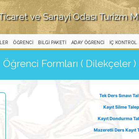
Ticaret ve Sanayi Odası Turizm 
LER
ÖĞRENCİ
BILGI PAKETI
ADAY ÖĞRENCI
İÇ KONTROL
Öğrenci Formları ( Dilekçeler )
Tek Ders Sınavı Ta
Kayıt Silme Tale
Kayıt Dondurma Ta
Mazeretli Ders Kayıt