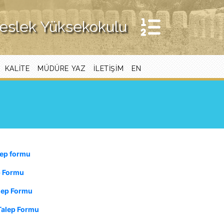
Meslek Yüksekokulu
KALITE
MÜDÜRE YAZ
İLETIŞIM
EN
lep formu
p Formu
lep Formu
 Talep Formu