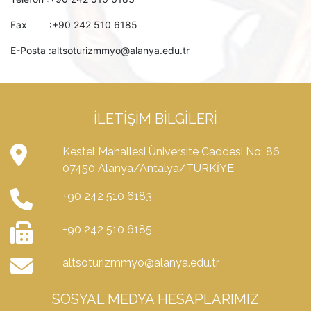
Fax :+90 242 510 6185
E-Posta :altsoturizmmyo@alanya.edu.tr
İLETIŞIM BILGILERI
Kestel Mahallesi Üniversite Caddesi No: 86
07450 Alanya/Antalya/TÜRKİYE
+90 242 510 6183
+90 242 510 6185
altsoturizmmyo@alanya.edu.tr
SOSYAL MEDYA HESAPLARIMIZ