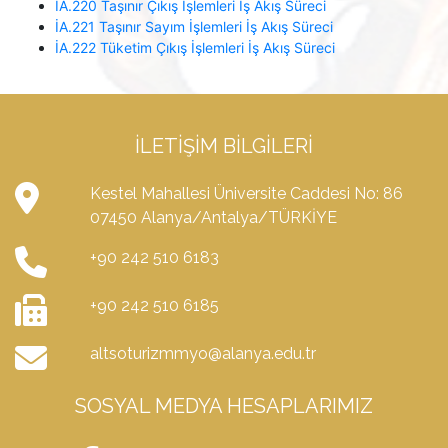
İA.220 Taşınır Çıkış İşlemleri İş Akış Süreci
İA.221 Taşınır Sayım İşlemleri İş Akış Süreci
İA.222 Tüketim Çıkış İşlemleri İş Akış Süreci
İLETIŞIM BILGILERI
Kestel Mahallesi Üniversite Caddesi No: 86
07450 Alanya/Antalya/TÜRKİYE
+90 242 510 6183
+90 242 510 6185
altsoturizmmyo@alanya.edu.tr
SOSYAL MEDYA HESAPLARIMIZ